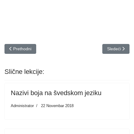
Prethodni članak: Voće | Švedski jezik
Sledeći članak:
Prethodni
Sledeći
Slične lekcije:
Nazivi boja na švedskom jeziku
Administrator
22 Novembar 2018