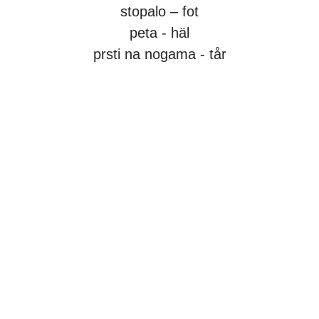
stopalo – fot
peta - häl
prsti na nogama - tår