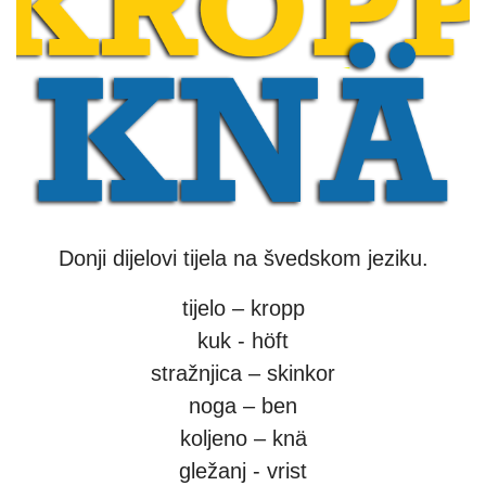
Donji dijelovi tijela na švedskom jeziku.
tijelo – kropp
kuk - höft
stražnjica – skinkor
noga – ben
koljeno – knä
gležanj - vrist