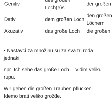
Genitiv
der großen
Loch(e)s
den großen
Dativ
dem großen Loch
Löchern
Akuzativ
das große Loch
die großen
• Nastavci za množinu su za sva tri roda
jednaki
npr. Ich sehe das große Loch. - Vidim veliku
rupu.
Wir gehen die großen Trauben pflücken. -
Idemo brati veliko grožđe.