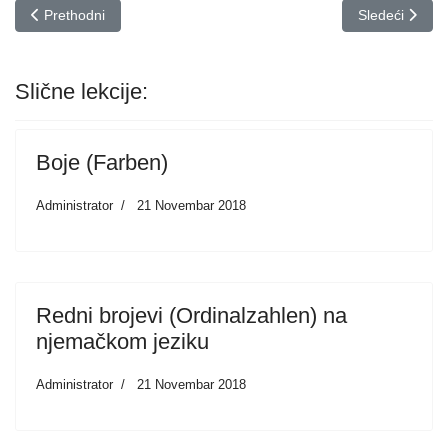
Prethodni članak: Mješovita deklinacija pridjeva | Njemački jezik
Sledeći članak
Prethodni
Sledeći
Slične lekcije:
Boje (Farben)
Administrator
21 Novembar 2018
Redni brojevi (Ordinalzahlen) na
njemačkom jeziku
Administrator
21 Novembar 2018