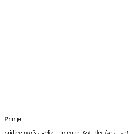
Primjer:
pridjev groß - velik + imenice Ast, der (-es, ¨-e)