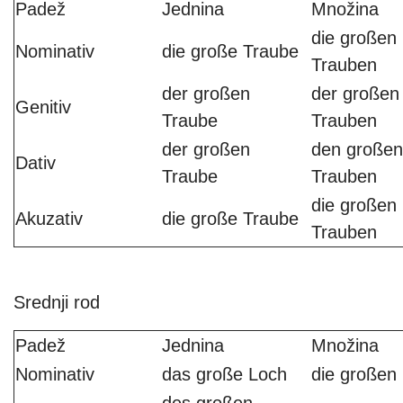
Padež
Jednina
Množina
die großen
Nominativ
die große Traube
Trauben
der großen
der großen
Genitiv
Traube
Trauben
der großen
den großen
Dativ
Traube
Trauben
die großen
Akuzativ
die große Traube
Trauben
Srednji rod
Padež
Jednina
Množina
Nominativ
das große Loch
die großen
des großen