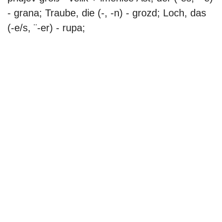
- grana; Traube, die (-, -n) - grozd; Loch, das
(-e/s, ¨-er) - rupa;