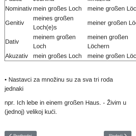
Nominativ
mein großes Loch
meine großen Löc
meines großen
Genitiv
meiner großen Lö
Loch(e)s
meinem großen
meinen großen
Dativ
Loch
Löchern
Akuzativ
mein großes Loch
meine großen Löc
• Nastavci za množinu su za sva tri roda
jednaki
npr. Ich lebe in einem großen Haus. - Živim u
(jednoj) velikoj kući.
Prethodni članak: Komparacija pridjeva | Njemački jezik
Sledeći članak
Prethodni
Sledeći