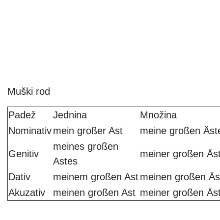
Muški rod
Padež
Jednina
Množina
Nominativ
mein großer Ast
meine großen Äst
meines großen
Genitiv
meiner großen Äs
Astes
Dativ
meinem großen Ast
meinen großen Äs
Akuzativ
meinen großen Ast
meiner großen Äs