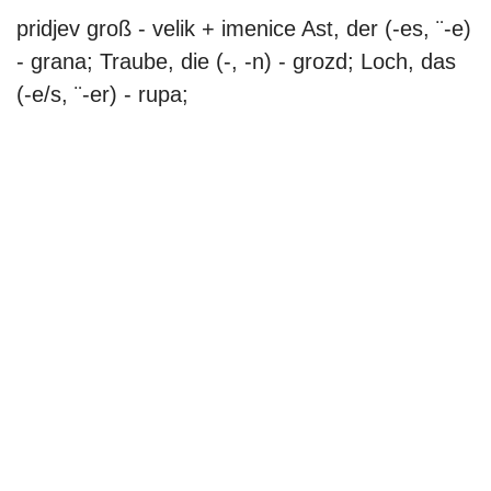
pridjev groß - velik + imenice Ast, der (-es, ¨-e)
- grana; Traube, die (-, -n) - grozd; Loch, das
(-e/s, ¨-er) - rupa;