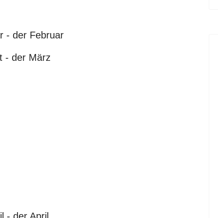
r - der Februar
t - der März
l - der April