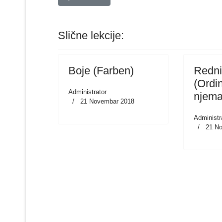
Slične lekcije:
Boje (Farben)
Redni
(Ordi
Administrator
njema
21 Novembar 2018
Administr
21 N