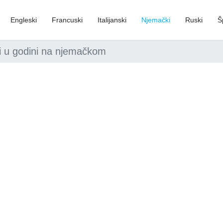
Engleski
Francuski
Italijanski
Njemački
Ruski
Š
i u godini na njemačkom