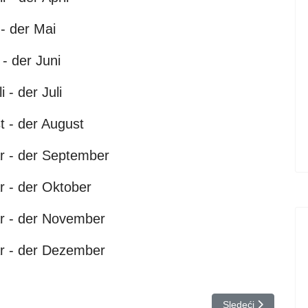
 - der Mai
i - der Juni
li - der Juli
t - der August
 - der September
r - der Oktober
 - der November
 - der Dezember
eziku
Sledeći članak: Da
Sledeći