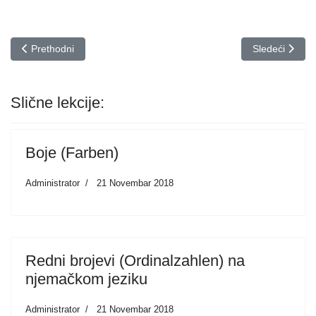
Prethodni članak: Tijelo (Körper)
Sledeći člana
Prethodni
Sledeći
Slične lekcije:
Boje (Farben)
Administrator
21 Novembar 2018
Redni brojevi (Ordinalzahlen) na
njemačkom jeziku
Administrator
21 Novembar 2018