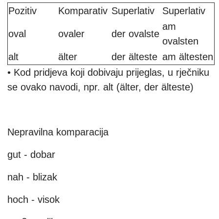
Pozitiv
Komparativ
Superlativ
Superlativ
am
oval
ovaler
der ovalste
ovalsten
alt
älter
der älteste
am ältesten
• Kod pridjeva koji dobivaju prijeglas, u rječniku
se ovako navodi, npr. alt (älter, der älteste)
Nepravilna komparacija
gut - dobar
nah - blizak
hoch - visok