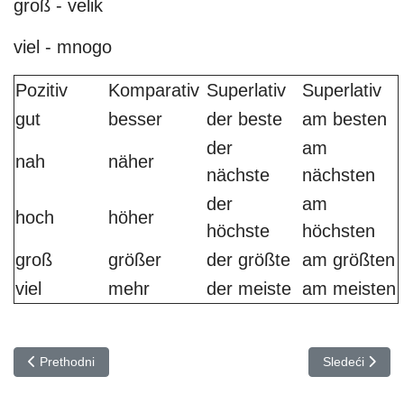
groß - velik
viel - mnogo
Pozitiv
Komparativ
Superlativ
Superlativ
gut
besser
der beste
am besten
der
am
nah
näher
nächste
nächsten
der
am
hoch
höher
höchste
höchsten
groß
größer
der größte
am größten
viel
mehr
der meiste
am meisten
Prethodni članak: Prijedlozi s genitivom | Njemački jezik
Sledeći članak
Prethodni
Sledeći