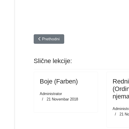
Prethodni članak: Putovanje | Pitanja i odgovori | 
Prethodni
Slične lekcije:
Boje (Farben)
Redni
(Ordi
Administrator
njema
21 Novembar 2018
Administr
21 N