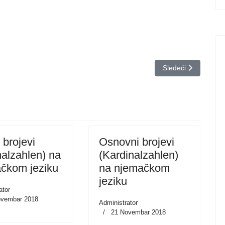
Njemački jezik
Sledeći članak: Vezn
Sledeći
 brojevi
Osnovni brojevi
nalzahlen) na
(Kardinalzahlen)
čkom jeziku
na njemačkom
jeziku
ator
ovembar 2018
Administrator
21 Novembar 2018