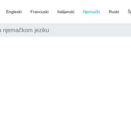
Engleski
Francuski
Italijanski
Njemački
Ruski
Š
 u njemačkom jeziku